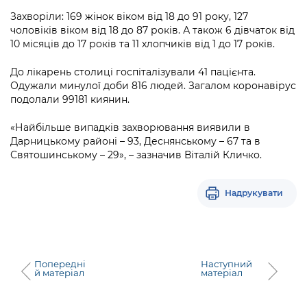
Підприємства, установи, організації
Уряд» – місцевий рівень»
Про відкриті дані
Захворіли: 169 жінок віком від 18 до 91 року, 127
Портал Захисників та Захисниць
чоловіків віком від 18 до 87 років. А також 6 дівчаток від
Kyiv International Relations
Важливе під час воєнного стану
Портал даних Києва
10 місяців до 17 років та 11 хлопчиків від 1 до 17 років.
Безбар'єрність
Річні звіти
Публічні дашборди
До лікарень столиці госпіталізували 41 пацієнта.
Портал послуг
Одужали минулої доби 816 людей. Загалом коронавірус
Гендерна політика
подолали 99181 киянин.
Міський застосунок Київ Цифровий
Безбар'єрність
«Найбільше випадків захворювання виявили в
Важливе під час воєнного стану
Дарницькому районі – 93, Деснянському – 67 та в
Київська міська військова адміністрація
Святошинському – 29», – зазначив Віталій Кличко.
Надрукувати
Попередні
Наступний
й матеріал
матеріал