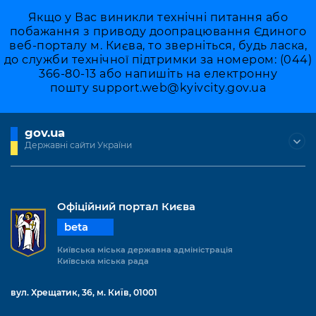
Якщо у Вас виникли технічні питання або
побажання з приводу доопрацювання Єдиного
веб-порталу м. Києва, то зверніться, будь ласка,
до служби технічної підтримки за номером: (044)
366-80-13 або напишіть на електронну
пошту
support.web@kyivcity.gov.ua
gov.ua
Державні сайти України
Офіційний портал Києва
beta
Київська міська державна адміністрація
Київська міська рада
вул. Хрещатик, 36, м. Київ, 01001