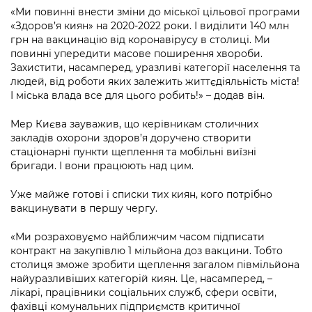
Підприємства, установи, організації
Уряд» – місцевий рівень»
«Ми повинні внести зміни до міської цільової програми
Про відкриті дані
Портал Захисників та Захисниць
«Здоров’я киян» на 2020-2022 роки. І виділити 140 млн
Kyiv International Relations
Важливе під час воєнного стану
грн на вакцинацію від коронавірусу в столиці. Ми
Портал даних Києва
Безбар'єрність
повинні упередити масове поширення хвороби.
Річні звіти
Захистити, насамперед, уразливі категорії населення та
Публічні дашборди
Портал послуг
людей, від роботи яких залежить життєдіяльність міста!
Гендерна політика
І міська влада все для цього робить!» – додав він.
Міський застосунок Київ Цифровий
Безбар'єрність
Мер Києва зауважив, що керівникам столичних
Важливе під час воєнного стану
закладів охорони здоров’я доручено створити
Київська міська військова адміністрація
стаціонарні пункти щеплення та мобільні виїзні
бригади. І вони працюють над цим.
Уже майже готові і списки тих киян, кого потрібно
вакцинувати в першу чергу.
«Ми розраховуємо найближчим часом підписати
контракт на закупівлю 1 мільйона доз вакцини. Тобто
столиця зможе зробити щеплення загалом півмільйона
найуразливіших категорій киян. Це, насамперед, –
лікарі, працівники соціальних служб, сфери освіти,
фахівці комунальних підприємств критичної