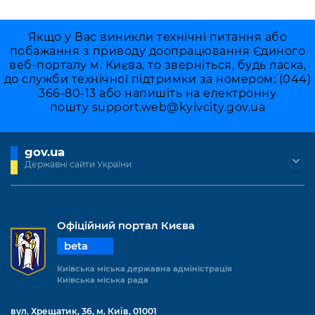
Якщо у Вас виникли технічні питання або
побажання з приводу доопрацювання Єдиного
веб-порталу м. Києва, то зверніться, будь ласка,
до служби технічної підтримки за номером: (044)
366-80-13 або напишіть на електронну
пошту
support.web@kyivcity.gov.ua
gov.ua
Державні сайти України
Офіційний портал Києва
beta
Київська міська державна адміністрація
Київська міська рада
вул. Хрещатик, 36, м. Київ, 01001