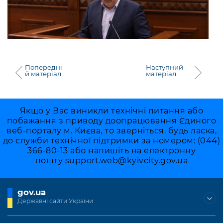
Попередні
Наступний
й матеріал
матеріал
Якщо у Вас виникли технічні питання або
побажання з приводу доопрацювання Єдиного
веб-порталу м. Києва, то зверніться, будь ласка,
до служби технічної підтримки за номером: (044)
366-80-13 або напишіть на електронну
пошту
support.web@kyivcity.gov.ua
gov.ua
Державні сайти України