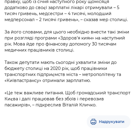
правку, щоб із січня наступного року щомісяця
додатково до своєї зарплатні лікарі отримували – 5
тисяч гривень, медсестри – 4 тисячі, молодший
медперсонал – 2 тисячі гривень», – сказав мер столиці.
За його словами, для цього необхідно внести такі зміни
при розгляді програми «Здоров’я киян» на наступний
рік. Мова йде про фінансову допомогу 30 тисячам
медичних працівників столиці.
Також депутати мають сьогодні ухвалити зміни до
бюджету столиці на 2020 рік, щоб працівники
транспортних підприємств міста – метрополітену та
«Київпастрансу» отримали зарплатню.
«Це теж важливе питання. Щоб громадський транспорт
Києва і далі працював без збоїв і перевозив
пасажирів», – підкреслив Віталій Кличко.
Надрукувати