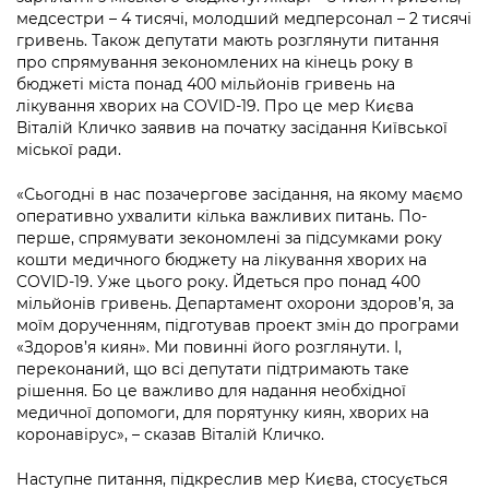
Підприємства, установи, організації
Уряд» – місцевий рівень»
медсестри – 4 тисячі, молодший медперсонал – 2 тисячі
Про відкриті дані
Портал Захисників та Захисниць
гривень. Також депутати мають розглянути питання
Kyiv International Relations
Важливе під час воєнного стану
про спрямування зекономлених на кінець року в
Портал даних Києва
Безбар'єрність
бюджеті міста понад 400 мільйонів гривень на
Річні звіти
лікування хворих на COVID-19. Про це мер Києва
Публічні дашборди
Портал послуг
Віталій Кличко заявив на початку засідання Київської
Гендерна політика
міської ради.
Міський застосунок Київ Цифровий
Безбар'єрність
«Сьогодні в нас позачергове засідання, на якому маємо
Важливе під час воєнного стану
оперативно ухвалити кілька важливих питань. По-
Київська міська військова адміністрація
перше, спрямувати зекономлені за підсумками року
кошти медичного бюджету на лікування хворих на
COVID-19. Уже цього року. Йдеться про понад 400
мільйонів гривень. Департамент охорони здоров’я, за
моїм дорученням, підготував проект змін до програми
«Здоров’я киян». Ми повинні його розглянути. І,
переконаний, що всі депутати підтримають таке
рішення. Бо це важливо для надання необхідної
медичної допомоги, для порятунку киян, хворих на
коронавірус», – сказав Віталій Кличко.
Наступне питання, підкреслив мер Києва, стосується