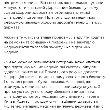
підтримки медиків. Він пояснив, що парламент ухвалив
минулого тижня такий Державний бюджет, у якому
сфера охорони здоров’я не отримала належної
фінансової підтримки. При тому, що, за медичною
реформою, заклади охорони здоров’я тепер фінансує
держава.
Разом із тим, міська влада продовжує виділяти кошти і
на ремонти та оснащення лікарень, і на закупівлю
медикаментів та засобів захисту, і на підтримку
медиків.
«Ми не можемо залишатися осторонь. Адже йдеться
про підтримку наших медиків, які сьогодні рятують
здоров’я і життя киян! Тільки цього року на доплати
медпрацівникам столиця спрямувала зі свого бюджету
1 мільярд гривень. Сума – немала. Але гроші, що
отримують медики, не ті, на які вони заслуговують. Я
пропоную наступного року збільшити видатки на
фінансову допомогу медикам комунальних лікарень
Києва. Йдеться про щомісячні надбавки до зарплатні,
яку тепер, нагадаю, медикам виплачує держава. Я вніс