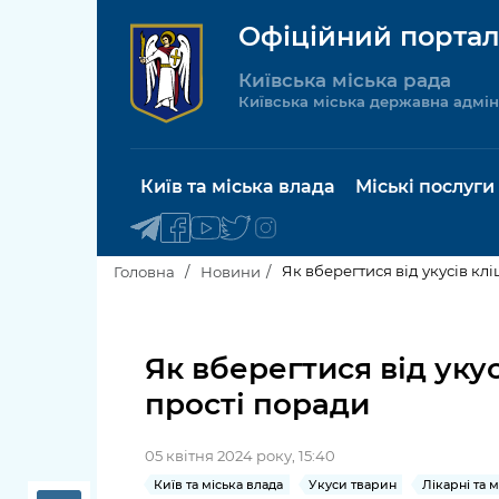
Офіційний портал
Київська міська рада
Київська міська державна адмін
Київ та міська влада
Міські послуги
Як вберегтися від укусів кл
Головна
Новини
Київський міський голова
Будинок 
послуги
Як вберегтися від укус
Київська міська рада
прості поради
Пільги, су
Про Київ
соціальн
05 квітня 2024 року, 15:40
Керівництво КМДА
Паспорт, 
Київ та міська влада
Укуси тварин
Лікарні та