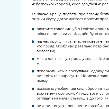
небезпечної хвороби, кров здається через 
Та, звісно, краще подбати про власну безп
ризики укусу, дотримуйтеся простих прав
одягайте головний убір і світлий однот
щільно прилягає до тіла, аби було легш
під час прогулянки та після повернення
хто поряд. Особливо ретельно потрібно
волоссям;
місце для пікніку, привалу звільняйте ві
м;
повернувшись із прогулянки, одразу змін
виперіть та попрасуйте. Не можна зали
ньому;
домашніх улюбленців слід обробляти 
всю теплу пору року. А якщо вони супр
оглядати на наявність кліщів до того, 
використовуйте репеленти (засоби, що 