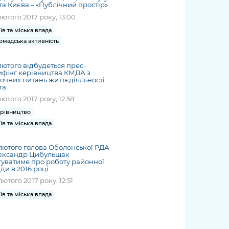
та Києва – «Публічний простір»
лютого 2017 року, 13:00
їв та міська влада
омадська активність
лютого відбудеться прес-
фінг керівництва КМДА з
очних питань життєдіяльності
та
лютого 2017 року, 12:58
рівництво
їв та міська влада
лютого голова Оболонської РДА
ександр Цибульщак
туватиме про роботу районної
ди в 2016 році
лютого 2017 року, 12:51
їв та міська влада