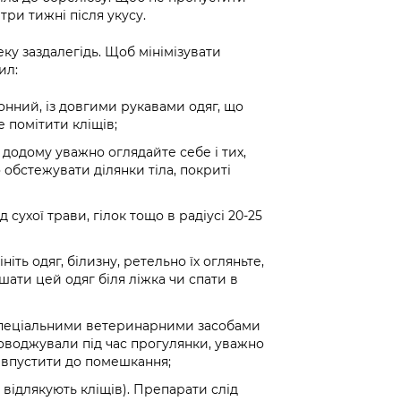
три тижні після укусу.
еку заздалегідь. Щоб мінімізувати
ил:
онний, із довгими рукавами одяг, що
е помітити кліщів;
 додому уважно оглядайте себе і тих,
 обстежувати ділянки тіла, покриті
д сухої трави, гілок тощо в радіусі 20-25
іть одяг, білизну, ретельно їх огляньте,
шати цей одяг біля ліжка чи спати в
спеціальними ветеринарними засобами
оводжували під час прогулянки, уважно
як впустити до помешкання;
відлякують кліщів). Препарати слід