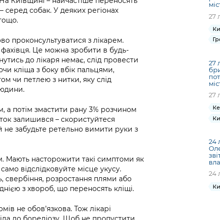
 На Київщині – найчастіше переносять
міс
 серед собак. У деяких регіонах
27 
тощо.
Ки
ово проконсультуватися з лікарем.
Гр
фахівця. Це можна зробити в будь-
утись до лікаря немає, слід провести
27 
чи кліща з боку вбік пальцями,
бри
пот
м чи петлею з нитки, яку слід
міс
людини.
27 
Ке
, а потім змастити рану 3% розчином
Ки
ток залишився – скористуйтеся
й не забудьте ретельно вимити руки з
24 
Ол
зві
м. Мають насторожити такі симптоми як
вла
 само відслідковуйте місце укусу.
24 
ь, свербіння, розростання плями або
Ки
нією з хвороб, що переносять кліщі.
мів не обов’язкова. Тож лікарі
іла до бореліозу. Щоб не пропустити