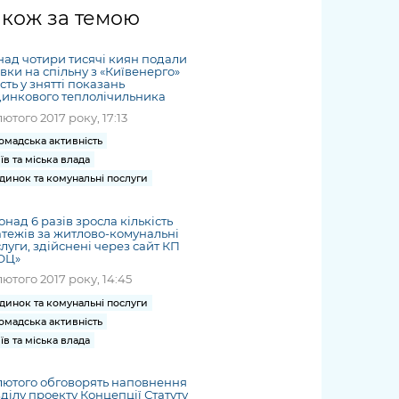
жет
Річні звіти
Києва
журналіст
міській військовій
coverage
акож за темою
Портал послуг
док
и та
ський
адміністрації
of
нтр
Гендерна політика
Публічні
рження
и від
запит /
hospitals
ад чотири тисячі киян подали
Міський застосунок Київ
дашборди
ь, дій чи
 /
«Ініціатива
Submitting
вки на спільну з «Київенерго»
at work
Безбар'єрність
Цифровий
сть у знятті показань
яльності
ribe
«Партнерство
a media
under
инкового теплолічильника
рядників
«Відкритий Уряд» –
request
martial law
лютого 2017 року, 17:13
Київська міська військова
Важливе під час
мації
unce
місцевий рівень»
адміністрація
воєнного стану
омадська активність
s
Контакти
їв та міська влада
 про
Важливе під час
the
для медіа
динок та комунальні послуги
цювання
воєнного стану
/ Contacts
ів на
for mass
онад 6 разів зросла кількість
чну
тежів за житлово-комунальні
media
луги, здійснені через сайт КП
рмацію
ОЦ»
лютого 2017 року, 14:45
динок та комунальні послуги
омадська активність
їв та міська влада
лютого обговорять наповнення
ділу проекту Концепції Статуту