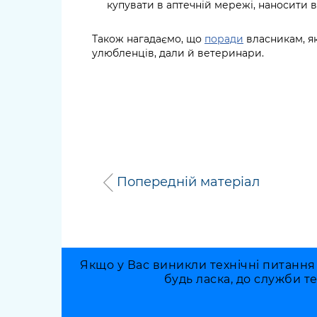
купувати в аптечній мережі, наносити ві
Також нагадаємо, що
поради
власникам, як
улюбленців, дали й ветеринари.
Попередній матеріал
Якщо у Вас виникли технічні питання
будь ласка, до служби т