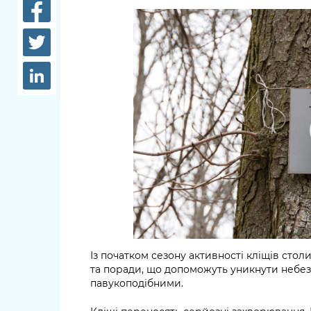
довідки
Структура
Лікарні 
Рішення та розпорядження
Освіта та
Проєкти розпоряджень, що
заклади
перебувають на погодженні
КМВА
Дороги, 
парковки
Навколи
середови
Із початком сезону активності кліщів сто
та поради, що допоможуть уникнути небезп
павукоподібними.