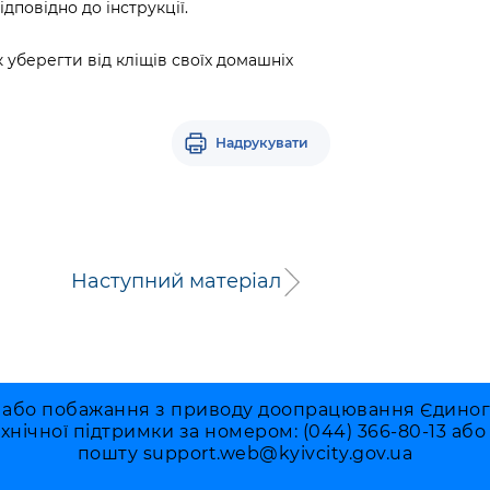
дповідно до інструкції.
 уберегти від кліщів своїх домашніх
Надрукувати
Наступний матеріал
 або побажання з приводу доопрацювання Єдиного 
ехнічної підтримки за номером: (044) 366-80-13 аб
пошту
support.web@kyivcity.gov.ua