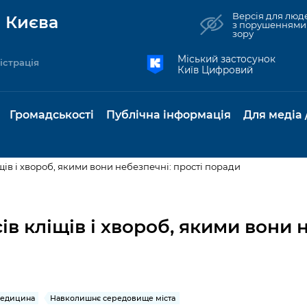
Версія для люд
 Києва
з порушеннями
зору
Міський застосунок
істрація
Київ Цифровий
Громадськості
Публічна інформація
Для медіа 
іщів і хвороб, якими вони небезпечні: прості поради
та комунальні
Реєстр громадських
Рішення Київради
Доступ до
Містобудування та
Консультації з
Норм
Нови
об'єднань
публічної
земельні ділянки
громадськістю
база
Анон
ів кліщів і хвороб, якими вони 
Контактна інформація
інформації
бсидії та
Громадські слухання
Культура, спорт,
Громадська рад
Питан
Медіа
Графік роботи та прийому
ий захист
Про систему
дозвілля
відпов
рея
Місцеві ініціативи
громадян
Петиції
обліку публічної
публі
свідоцтва та
Бізнес та ліцензування
Підп
інформації
інфо
 медицина
Навколишнє середовище міста