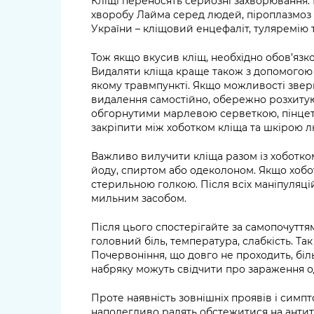
Кліщі переносять серйозні захворювання.
хворобу Лайма серед людей, піроплазмоз –
України – кліщовий енцефаліт, туляремію 
Тож якщо вкусив кліщ, необхідно обов’язк
Видаляти кліща краще також з допомогою 
якому травмпункті. Якщо можливості зверн
видалення самостійно, обережно розхитую
обгорнутими марлевою серветкою, пінцето
закріпити між хоботком кліща та шкірою 
Важливо вилучити кліща разом із хоботком
йоду, спиртом або одеколоном. Якщо хобо
стерильною голкою. Після всіх маніпуляці
мильним засобом.
Після цього спостерігайте за самопочуття
головний біль, температура, слабкість. Так
Почервоніння, що довго не проходить, біл
набряку можуть свідчити про зараження од
Проте наявність зовнішніх проявів і симпто
наполегливо радять обстежитися на антит