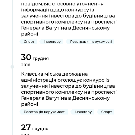
Підприємства, установи, організації
повідомляє стосовно уточнення
Уряд» – місцевий рівень»
Про відкриті дані
Портал Захисників та Захисниць
інформації щодо конкурсу із
Kyiv International Relations
залучення інвестора до будівництва
Важливе під час воєнного стану
Портал даних Києва
Безбар'єрність
спортивного комплексу на проспекті
Річні звіти
Генерала Ватутіна в Деснянському
Публічні дашборди
районі
Портал послуг
Гендерна політика
Спорт
Інвестору
Реєстрація нерухомості
Міський застосунок Київ Цифровий
Безбар'єрність
30
грудня
Важливе під час воєнного стану
Київська міська військова адміністрація
2016
Київська міська державна
адміністрація оголошує конкурс із
залучення інвестора до будівництва
спортивного комплексу на проспекті
Генерала Ватутіна в Деснянському
районі
Реєстрація нерухомості
Інвестору
Спорт
27
грудня