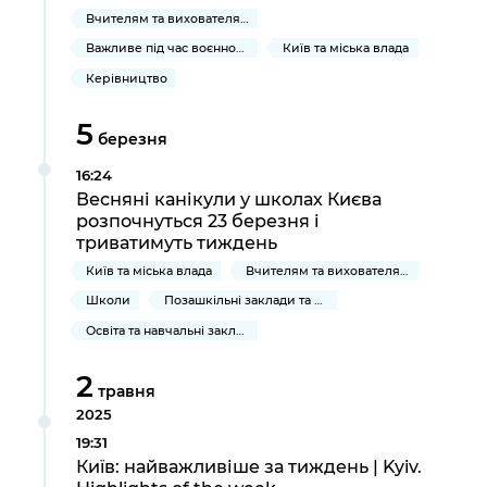
Вчителям та вихователям
Важливе під час воєнного стану
Київ та міська влада
Керівництво
5
березня
16:24
Весняні канікули у школах Києва
розпочнуться 23 березня і
триватимуть тиждень
Київ та міська влада
Вчителям та вихователям
Школи
Позашкільні заклади та освітні центри
Освіта та навчальні заклади
2
травня
2025
19:31
Київ: найважливіше за тиждень | Kyiv.