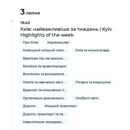
Підприємства, установи, організації
Уряд» – місцевий рівень»
Про відкриті дані
Портал Захисників та Захисниць
3
липня
Kyiv International Relations
Важливе під час воєнного стану
Портал даних Києва
Безбар'єрність
19:45
Річні звіти
Київ: найважливіше за тиждень | Kyiv.
Публічні дашборди
Портал послуг
Highlights of the week
Гендерна політика
Про Київ
Керівництво
Міський застосунок Київ Цифровий
Безбар'єрність
Київський міський голова
Київ та міська влада
Важливе під час воєнного стану
Важливе під час воєнного стану
Київська міська військова адміністрація
Безпека та правопорядок
Вчителям та вихователям
Освіта та навчальні заклади
Лікарні та медицина
Будинок та комунальні послуги
Організація дорожнього руху
Особисті авто
Дороги
Міський транспорт
Дороги, транспорт та парковки
Навколишнє середовище міста