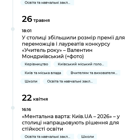
Освіта та навчальні заклади
26
травня
18:01
У столиці збільшили розмір премії для
переможців і лауреатів конкурсу
«Учитель року» – Валентин
Мондриївський (+фото)
Керівництво
Київський міський голова
Київ та міська влада
Вчителям та вихователям
Школи
Освіта та навчальні заклади
22
квітня
16:16
«Ментальна варта: Київ.UA – 2026» – у
столиці напрацьовують рішення для
стійкості освіти
Освіта та навчальні заклади
Школи