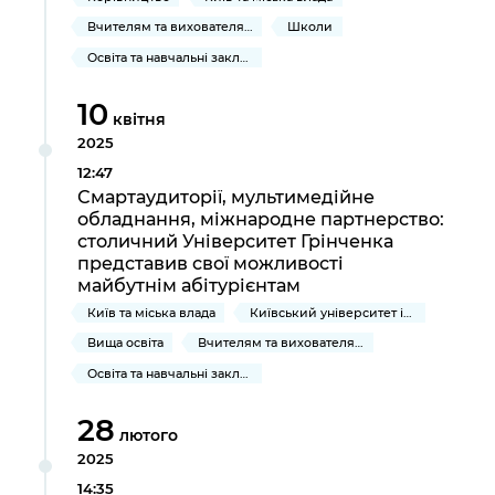
Вчителям та вихователям
Школи
Освіта та навчальні заклади
10
квітня
2025
12:47
Смартаудиторії, мультимедійне
обладнання, міжнародне партнерство:
столичний Університет Грінченка
представив свої можливості
майбутнім абітурієнтам
Київ та міська влада
Київський університет імені Бориса Грінченка
Вища освіта
Вчителям та вихователям
Освіта та навчальні заклади
28
лютого
2025
14:35