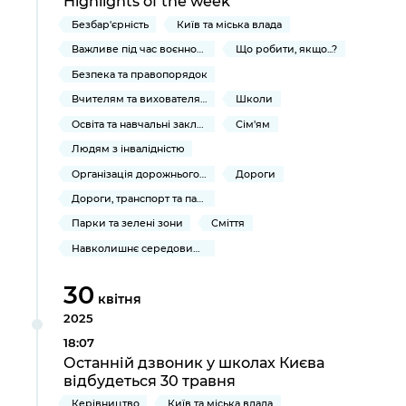
Highlights of the week
Безбар'єрність
Київ та міська влада
Важливе під час воєнного стану
Що робити, якщо...?
Безпека та правопорядок
Вчителям та вихователям
Школи
Освіта та навчальні заклади
Сім'ям
Людям з інвалідністю
Організація дорожнього руху
Дороги
Дороги, транспорт та парковки
Парки та зелені зони
Сміття
Навколишнє середовище міста
30
квітня
2025
18:07
Останній дзвоник у школах Києва
відбудеться 30 травня
Керівництво
Київ та міська влада