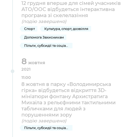
Підприємства, установи, організації
12 грудня вперше для сімей учасників
Уряд» – місцевий рівень»
Про відкриті дані
Портал Захисників та Захисниць
АТО/ООС відбудеться інтерактивна
Kyiv International Relations
програма зі скелелазіння
Важливе під час воєнного стану
Портал даних Києва
(подію завершено)
Безбар'єрність
Річні звіти
Спорт
Культура, спорт, дозвілля
Публічні дашборди
Портал послуг
Допомога Захисникам
Гендерна політика
Пільги, субсидії та соціальний захист
Міський застосунок Київ Цифровий
Безбар'єрність
8
Важливе під час воєнного стану
жовтня
Київська міська військова адміністрація
2021
11:00
8 жовтня в парку «Володимирська
гірка» відбудеться відкриття 3D-
мініатюри фонтану Архистратига
Михаїла з рельєфними тактильними
табличками для людей з
порушеннями зору
(подію завершено)
Пільги, субсидії та соціальний захист