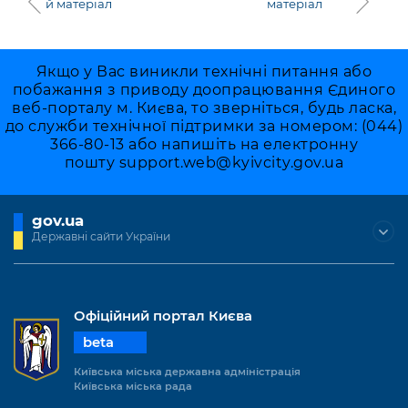
й матеріал
матеріал
Якщо у Вас виникли технічні питання або
побажання з приводу доопрацювання Єдиного
веб-порталу м. Києва, то зверніться, будь ласка,
до служби технічної підтримки за номером: (044)
366-80-13 або напишіть на електронну
пошту
support.web@kyivcity.gov.ua
gov.ua
Державні сайти України
Офіційний портал Києва
beta
Київська міська державна адміністрація
Київська міська рада