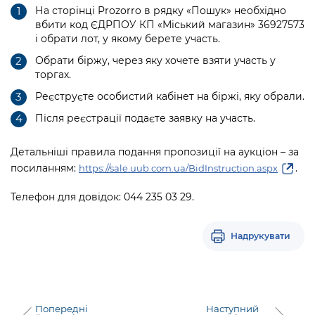
Підприємства, установи, організації
Уряд» – місцевий рівень»
На сторінці Prozorro в рядку «Пошук» необхідно
Про відкриті дані
Портал Захисників та Захисниць
вбити код ЄДРПОУ КП «Міський магазин» 36927573
Kyiv International Relations
і обрати лот, у якому берете участь.
Важливе під час воєнного стану
Портал даних Києва
Безбар'єрність
Обрати біржу, через яку хочете взяти участь у
Річні звіти
Публічні дашборди
торгах.
Портал послуг
Гендерна політика
Реєструєте особистий кабінет на біржі, яку обрали.
Міський застосунок Київ Цифровий
Після реєстрації подаєте заявку на участь.
Безбар'єрність
Важливе під час воєнного стану
Київська міська військова адміністрація
Детальніші правила подання пропозиції на аукціон – за
посиланням:
.
https://sale.uub.com.ua/BidInstruction.aspx
Телефон для довідок: 044 235 03 29.
Надрукувати
Попередні
Наступний