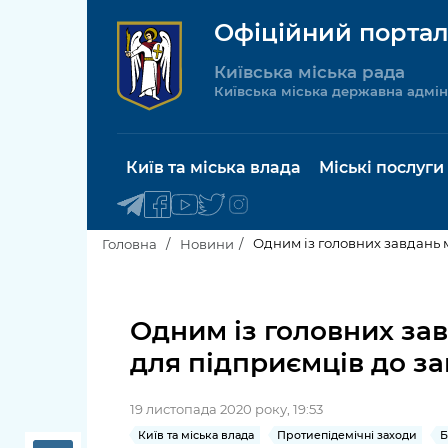
Офіційний портал
Київська міська рада
Київська міська державна адмін
Київ та міська влада
Міські послуги
Одним із головних завдань 
Головна
Новини
Київський міський голова
Будинок 
послуги
Одним із головних зав
Київська міська рада
для підприємців до з
Пільги, су
Про Київ
соціальн
19 листопада 2020 року, 19:53
Керівництво КМДА
Паспорт, 
Київ та міська влада
Протиепідемічні заходи
Б