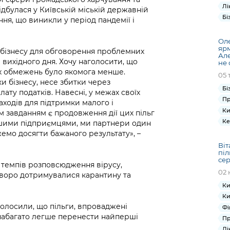
Лі
відбулася у Київській міській державній
Бі
ня, що виникли у період пандемії і
Оле
ярм
 бізнесу для обговорення проблемних
Але
 вихідного дня. Хочу наголосити, що
не 
их обмежень було якомога менше.
05 
и бізнесу, несе збитки через
Бі
ату податків. Навесні, у межах своїх
Пр
ходів для підтримки малого і
Ки
 завданням є продовження дії цих пільг
Ке
нашими підприємцями, ми партнери один
емо досягти бажаного результату», –
Віт
піл
сер
я темпів розповсюдження вірусу,
02 
суворо дотримувалися карантину та
Ки
Ки
олосили, що пільги, впроваджені
Фі
 набагато легше перенести найперші
Пр
Лі