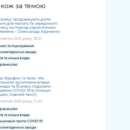
жет
Річні звіти
Києва
журналіст
міській військовій
coverage
акож за темою
Портал послуг
док
и та
ський
адміністрації
of
нтр
Гендерна політика
Публічні
рження
и від
запит /
hospitals
толиці продовжують діяти
Міський застосунок Київ
дашборди
ь, дій чи
 /
«Ініціатива
Submitting
ьги для малого та середнього
at work
Безбар'єрність
Цифровий
несу на період карантинних
яльності
ribe
«Партнерство
a media
under
межень – Олександр Харченко
рядників
«Відкритий Уряд» –
request
martial law
жовтня 2021 року, 16:21
Київська міська військова
Важливе під час
мації
unce
місцевий рівень»
адміністрація
воєнного стану
знес та ліцензування
s
Контакти
отиепідемічні заходи
 про
Важливе під час
the
для медіа
їв та міська влада
цювання
воєнного стану
/ Contacts
рівництво
ів на
for mass
чну
media
с-брифінг із теми: «Як
рмацію
льними зусиллями влади,
мади та бізнесу подолати
демію COVID-19 в столиці»
ідео, повний текст)
жовтня 2021 року, 11:45
рівництво
їв та міська влада
кцинація проти COVID-19
отиепідемічні заходи