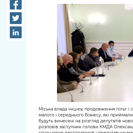
довідки
Структура
Лікарні 
Рішення та розпорядження
Освіта та
Проєкти розпоряджень, що
заклади
перебувають на погодженні
КМВА
Дороги, 
парковки
Навколи
середови
Міська влада ініціює продовження пільг 
малого і середнього бізнесу, які приймал
будуть винесені на розгляд депутатів ново
розповів заступник голови КМДА Олександр
спільнотою рестораторів і представникам