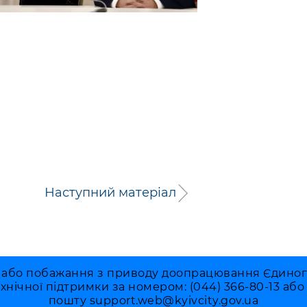
Наступний матеріал
 або побажання з приводу доопрацювання Єдиного 
ехнічної підтримки за номером: (044) 366-80-13 аб
пошту
support.web@kyivcity.gov.ua