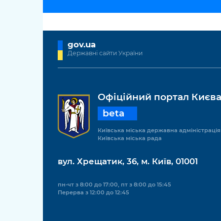
gov.ua
Державні сайти України
Офіційний портал Києв
beta
Київська міська державна адміністрація
Київська міська рада
вул. Хрещатик, 36, м. Київ, 01001
пн-чт з 8:00 до 17:00, пт з 8:00 до 15:45
Перерва з 12:00 до 12:45