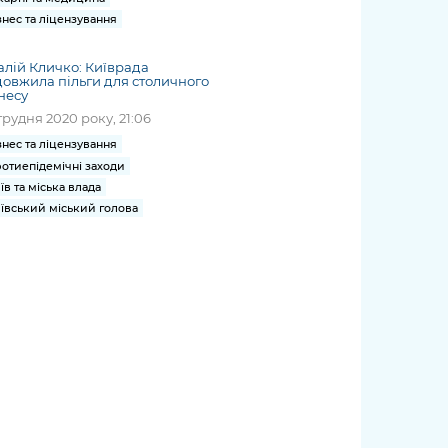
знес та ліцензування
алій Кличко: Київрада
овжила пільги для столичного
несу
грудня 2020 року, 21:06
знес та ліцензування
отиепідемічні заходи
їв та міська влада
ївський міський голова