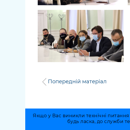
Попередній матеріал
Якщо у Вас виникли технічні питання
будь ласка, до служби т