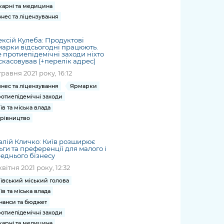
карні та медицина
знес та ліцензування
ксій Кулеба: Продуктові
арки відсьогодні працюють.
 протиепідемічні заходи ніхто
скасовував (+перелік адрес)
травня 2021 року, 16:12
знес та ліцензування
Ярмарки
отиепідемічні заходи
їв та міська влада
рівництво
алій Кличко: Київ розширює
ьги та преференції для малого і
еднього бізнесу
квітня 2021 року, 12:32
ївський міський голова
їв та міська влада
нанси та бюджет
отиепідемічні заходи
карні та медицина