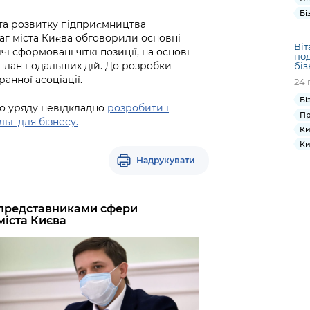
Бі
та розвитку підприємництва
аг міста Києва обговорили основні
Віт
і сформовані чіткі позиції, на основі
под
план подальших дій. До розробки
біз
анної асоціації.
24 
Бі
до уряду невідкладно
розробити і
Пр
ьг для бізнесу.
Ки
Ки
Надрукувати
і представниками сфери
міста Києва