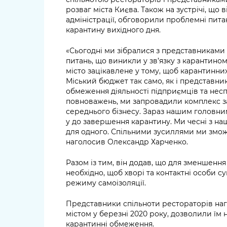
розваг міста Києва. Також на зустрічі, що 
адміністрації, обговорили проблемні питан
карантину вихідного дня.
«Сьогодні ми зібралися з представниками
питань, що виникли у зв’язку з карантином
місто зацікавлене у тому, щоб карантинн
Міський бюджет так само, як і представник
обмеження діяльності підприємців та неспл
повноважень, ми запровадили комплекс за
середнього бізнесу. Зараз нашим головним
у до завершення карантину. Ми чесні з 
для одного. Спільними зусиллями ми змож
наголосив Олександр Харченко.
Разом із тим, він додав, що для зменшенн
необхідно, щоб хворі та контактні особи 
режиму самоізоляції.
Представники спільноти рестораторів наг
містом у березні 2020 року, дозволили їм
карантинні обмеження.