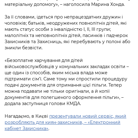
Підприємства, установи, організації
Уряд» – місцевий рівень»
матеріальну допомогу», – наголосила Марина Хонда.
Про відкриті дані
Портал Захисників та Захисниць
Kyiv International Relations
За її словами, ідеться про непрацездатних дружин і
Важливе під час воєнного стану
Портал даних Києва
Безбар'єрність
чоловіків; батьків, неодружених повнолітніх дітей, які
Річні звіти
мають статус особи з інвалідністю I, II, III групи;
Публічні дашборди
Портал послуг
малолітніх та неповнолітніх дітей, пасинків і падчерок
Гендерна політика
Захисників та Захисниць, які перебувають у полоні або
Міський застосунок Київ Цифровий
зникли безвісти.
Безбар'єрність
«Безоплатне харчування для дітей
Важливе під час воєнного стану
Київська міська військова адміністрація
військовослужбовців у комунальних закладах освіти –
ще один із способів, яким міська влада може
підтримати сім’ї. Саме тому ми спростили процедуру
подачі документів для отримання цієї пільги. Тепер
можна подавати не тільки оригінали, а й копії
документів для полегшеного оформлення пільги», –
додала заступниця голови КМДА.
Нагадаємо, в Києві
презентували новий сервіс, який
розробляють для киян-захисників, – «Електронний
кабінет Захисника»
.