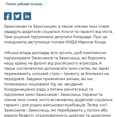
інформації
Рішення та розпорядження
Освіта та навчальні заклади
Пільги, субсидії та соціальний захист
Громадська експертиза
Медіагалерея
Інформація з обмеженим доступом
Портал Послуг
Проєкти розпоряджень, що
Дороги, транспорт та парковки
Громадський бюджет
Підписатися на новини та анонси від
перебувають на погодженні КМВА
Подати запит онлайн
КМДА / Subscribe to announcements
Навколишнє середовище міста
Захисникам та Захисницям, а також членам їхніх сімей
Консультації з громадськістю
from the KCSA
Рішення Київради
нададуть додаткові соціальні пільги та гарантії від міста.
Проекти нормативно-правових та
Містобудування та земельні ділянки
Таке рішення підтримали депутати Київради. Про це
Громадська рада
інших актів
Порядок акредитації медіа /
Контактна інформація
повідомила заступниця голови КМДА Марина Хонда.
Accreditation process
Культура, спорт, дозвілля
Петиції
Нормативна база
Графік роботи та прийому громадян
«Міська влада докладає всіх зусиль, щоб комплексно
Подати журналістський запит /
підтримувати Захисників та Захисниць, які боронять
Бізнес та ліцензування
Відкритий бюджет
Питання і відповіді про публічну
Submitting a media request
нашу країну на фронті від російського агресора. А
Вакансії
інформацію
також систематично допомагати їхнім сім’ям, які зараз
Фінанси та бюджет
Контактний центр
Зйомки в лікарнях в умовах воєнного
переживають сильний стрес і тривогу за близьких на
Статистика
Порядок оскарження рішень, дій чи
стану / Rules for media coverage of
передовій. Завдяки прийнятим змінам, які ми
Безпека та правопорядок
Допомога учасникам АТО
бездіяльності розпорядників інформації
попередньо ініціювали під час засідання
hospitals at work under martial law
Звернення громадян
Координаційної ради з питань реінтеграції та
Ритуальні послуги
Рада з питань внутрішньо переміщених
Звіти про опрацювання запитів на
підтримки киян-Захисників і Захисниць України та
Контакти для медіа / Contacts for mass
Регуляторна діяльність
осіб при Київській міській військовій
членів їхніх сімей, місто встановлює додаткові соціальні
публічну інформацію
media
Іноземцям / For foreigners
адміністрації
гарантії і для родин військовослужбовців. Тепер сім’ї
Промисловість і наука Києва
Захисників і Захисниць, які перебувають у полоні або
Інформація для споживачів
Пам'ятки культурної спадщини
«Ініціатива «Партнерство «Відкритий
зникли безвісті, отримуватимуть щорічну та щомісячну