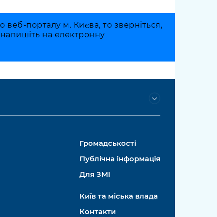
веб-порталу м. Києва, то зверніться,
о напишіть на електронну
Громадськості
Публічна інформація
Для ЗМІ
Київ та міська влада
Контакти