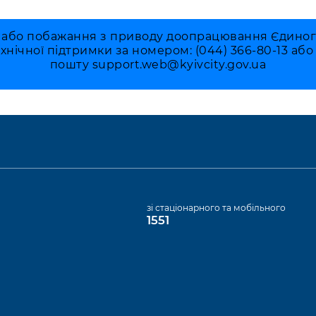
 або побажання з приводу доопрацювання Єдиного 
ехнічної підтримки за номером: (044) 366-80-13 аб
пошту
support.web@kyivcity.gov.ua
а
зі стаціонарного та мобільного
1551