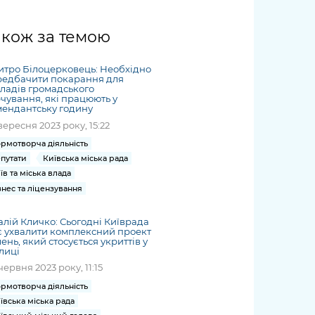
жет
Річні звіти
Києва
журналіст
міській військовій
coverage
Портал послуг
док
и та
ський
адміністрації
of
нтр
Гендерна політика
акож за темою
Публічні
рження
и від
запит /
hospitals
Міський застосунок Київ
дашборди
ь, дій чи
 /
«Ініціатива
Submitting
at work
Безбар'єрність
Цифровий
яльності
ribe
«Партнерство
тро Білоцерковець: Необхідно
a media
under
редбачити покарання для
рядників
«Відкритий Уряд» –
request
ладів громадського
martial law
Київська міська військова
Важливе під час
чування, які працюють у
мації
unce
місцевий рівень»
ендантську годину
адміністрація
воєнного стану
s
Контакти
вересня 2023 року, 15:22
 про
Важливе під час
the
для медіа
рмотворча діяльність
цювання
воєнного стану
/ Contacts
путати
Київська міська рада
ів на
for mass
їв та міська влада
чну
media
знес та ліцензування
рмацію
алій Кличко: Сьогодні Київрада
 ухвалити комплексний проект
ень, який стосується укриттів у
лиці
червня 2023 року, 11:15
рмотворча діяльність
ївська міська рада