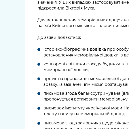
значення. У цих випадках застосовуватим
підкреслила Вікторія Муха.
Для встановлення меморіальних дощок на 
на ім’я Київського міського голови письмо
До заяви додаються:
історико-біографічна довідка про особу
встановлення меморіальної дошки, з д
кольорові світлини фасаду будинку та
меморіальної дошки;
проєктна пропозиція меморіальної дош
зразку, із зазначенням місця розташува
письмова згода балансоутримувача (влас
пропонується встановити меморіальну 
висновок Інституту української мови На
тексту напису на меморіальній дошці;
письмова згода замовника щодо фінансу
виготовлення, встановлення меморіаль