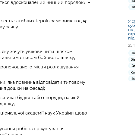
Па
еться вдосконалений чинний порядок», –
На
честь загиблих Героїв замовник подає
У с
суб
ву заяву.
під
отр
пі
25 
, яку хочуть увіковічнити шляхом
Пі
етальним описом бойового шляху;
Бі
Ки
 пропонованого місця розташування
Ки
Но
ки, яка повинна відповідати типовому
ння дошки на фасаді;
ника) будівлі або споруди, на якій
дошку;
ціональної академії наук України щодо
вання робіт із проєктування,
ної дошки;