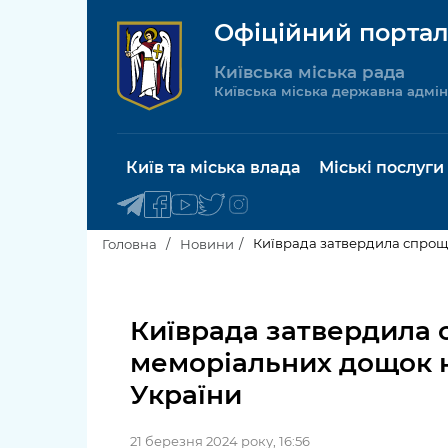
Офіційний портал
Київська міська рада
Київська міська державна адмін
Київ та міська влада
Міські послуги
Київрада затвердила спрощ
Головна
Новини
Київський міський голова
Будинок 
послуги
Київрада затвердила
Київська міська рада
меморіальних дощок н
Пільги, су
Про Київ
України
соціальн
Керівництво КМДА
Паспорт, 
21 березня 2024 року, 16:56