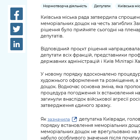
довідки
Нормотворча діяльність
Депутати
Київська мі
Структура
Лікарні 
Київська міська рада затвердила спрощен
Рішення та розпорядження
меморіальних дощок на честь загиблих Зах
Освіта та
рішення було прийняте сьогодні на плена
Проєкти розпоряджень, що
депутатів.
заклади
перебувають на погодженні
КМВА
Відповідний проєкт рішення напрацювала п
Дороги, 
депутати всіх фракцій, представники про
парковки
державних адміністрацій і Київ Мілітарі Ха
Навколи
У новому порядку вдосконалено процедури
середови
художнього оформлення та розміщення, а 
дощок. Водночас основна зміна, яка проп
процедура погодження їх встановлення на 
загинули внаслідок військової агресії росі
затвердження єдиного зразку.
Як
депутатка Київради, голов
зазначила
порядку встановлення меморіальних дощок
меморіальних дощок не врегульовано на з
набуло особливого значення після початк