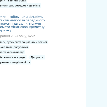
рки та зелені зони
вколишнє середовище міста
толиці збільшили кількість
’єктів малого та середнього
приємництва, які можуть
имати фінансово-кредитну
дтримку
травня 2023 року, 14:23
льги, субсидії та соціальний захист
знес та ліцензування
їв та міська влада
ївська міська рада
Депутати
рмотворча діяльність