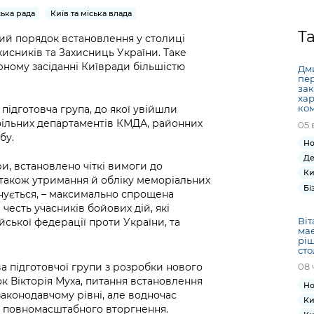
Громадська
Вакансії
Відкритий бюд
ся на
ська рада
Київ та міська влада
експертиза
Фінанси та бюджет
Інформація з
Поря
новин
Статистика
Контактний це
Т
та медицина
обмеженим
оска
анонс
ий порядок встановлення у столиці
Громадський
Безпека та
исників та Захисниць України. Таке
доступом
рішен
КМДА
Звернення громадян
 навчальні
бюджет
правопорядок
рному засіданні Київради більшістю
безді
Subsc
Дми
пе
Подати запит
розпо
to
зак
Регуляторна діяльність
Ритуальні послуги
хар
онлайн
інфор
anno
ком
ідготовча група, до якої увійшли
транспорт та
ment
фільних департаментів КМДА, районних
05 
Іноземцям / For
Проекти
Звіти
from 
бу.
foreigners
Но
нормативно-
опра
KCSA
шнє
Де
правових та
запит
, встановлено чіткі вимоги до
ще міста
Ки
інших актів
публі
також утримання й обліку меморіальних
Бі
онується, – максимально спрощена
інфо
честь учасників бойових дій, які
Віт
йської федерації проти України, та
має
ріш
сто
а підготовчої групи з розробки нового
08 
 Вікторія Муха, питання встановлення
Но
аконодавчому рівні, але водночас
Ки
у повномасштабного вторгнення.