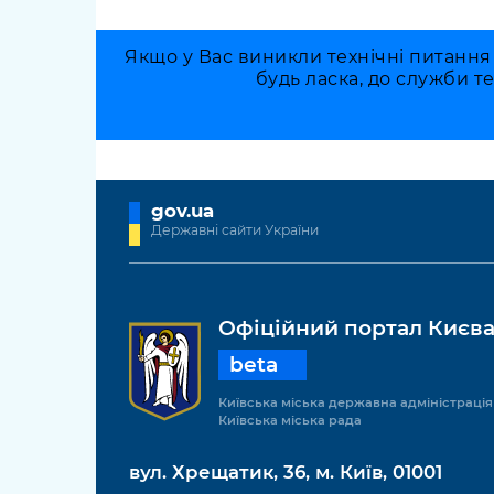
Якщо у Вас виникли технічні питання
будь ласка, до служби т
gov.ua
Державні сайти України
Офіційний портал Києв
beta
Київська міська державна адміністрація
Київська міська рада
вул. Хрещатик, 36, м. Київ, 01001