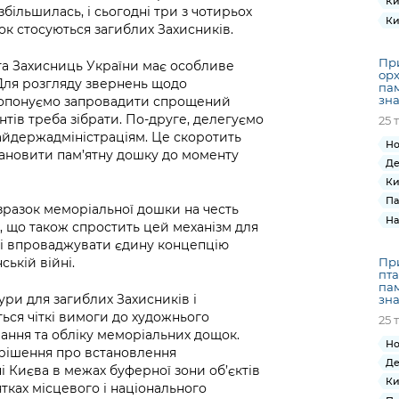
Ки
збільшилась, і сьогодні три з чотирьох
Ки
к стосуються загиблих Захисників.
При
 та Захисниць України має особливе
орх
 Для розгляду звернень щодо
пам
зн
пропонуємо запровадити спрощений
тів треба зібрати. По-друге, делегуємо
25 
айдержадміністраціям. Це скоротить
Но
становити пам’ятну дошку до моменту
Де
Ки
Па
зразок меморіальної дошки на честь
На
, що також спростить цей механізм для
лі впроваджувати єдину концепцію
ській війні.
При
пта
пам
ри для загиблих Захисників і
зн
ься чіткі вимоги до художнього
25 
ання та обліку меморіальних дощок.
Но
ь рішення про встановлення
Де
 Києва в межах буферної зони об’єктів
Ки
тках місцевого і національного