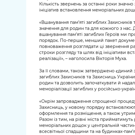
Кількість звернень за останні роки значно 
ініціатив встановлення меморіальних дощо
«Вшанування пам’яті загиблих Захисників
значення для родин та для кожного з нас.
вшанування пам’яті загиблих Героїв ми 
порядок. По-перше, менший пакет докумен
повноваження розглядати ці звернення р
строки розгляду та шлях від ініціативи в
реалізації», – наголосила Вікторія Муха.
За її словами, також затверджено єдиний 
загиблих Захисників та Захисниць України
родин та дозволить започаткувати й нада
меморіалізації загиблих у російсько-україн
«Окрім запровадження спрощеної процеду
Захисниць, у новому порядку встановлюют
оформлення та розміщення, а також утрим
Разом із тим, на рівні міста прийматимут
меморіальних дощок у центральній частині
всесвітньої спадщини та на будинках-пам’я