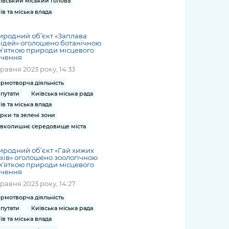
ївський міський голова
їв та міська влада
родний об’єкт «Заплава
ідей» оголошено ботанічною
’яткою природи місцевого
ачення
травня 2023 року, 14:33
рмотворча діяльність
путати
Київська міська рада
їв та міська влада
рки та зелені зони
вколишнє середовище міста
родний об’єкт «Гай хижих
хів» оголошено зоологічною
’яткою природи місцевого
ачення
травня 2023 року, 14:27
рмотворча діяльність
путати
Київська міська рада
їв та міська влада