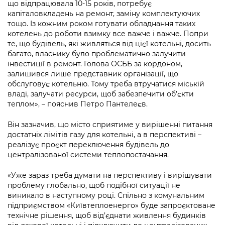
що відпрацювала 10-15 років, потребує
капіталовкладень на ремонт, заміну комплектуючих
тощо. Із кожним роком готувати обладнання таких
котелень до роботи взимку все важче і важче. Попри
те, що будівель, які живляться від цієї котельні, досить
багато, власнику було проблематично залучити
інвестиції в ремонт. Голова ОСББ за кордоном,
залишився лише представник організації, що
обслуговує котельню. Тому треба втручатися міській
владі, залучати ресурси, щоб забезпечити об’єкти
теплом», – пояснив Петро Пантелеєв.
Він зазначив, що місто сприятиме у вирішенні питання
достатніх лімітів газу для котельні, а в перспективі –
реалізує проєкт переключення будівель до
централізованої системи теплопостачання.
«Уже зараз треба думати на перспективу і вирішувати
проблему глобально, щоб подібної ситуації не
виникало в наступному році. Спільно з комунальним
підприємством «Київтеплоенерго» буде запроєктоване
технічне рішення, щоб від’єднати живлення будинків