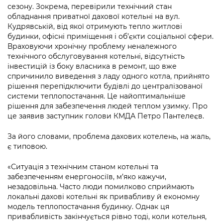
Підприємства, установи, організації
сезону. Зокрема, перевірили технічний стан
Уряд» – місцевий рівень»
Про відкриті дані
Портал Захисників та Захисниць
обладнання приватної дахової котельні на вул.
Kyiv International Relations
Кудрявській, від якої отримують тепло житлові
Важливе під час воєнного стану
Портал даних Києва
Безбар'єрність
будинки, офісні приміщення і об’єкти соціальної сфери.
Річні звіти
Враховуючи хронічну проблему неналежного
Публічні дашборди
Портал послуг
технічного обслуговування котельні, відсутність
Гендерна політика
інвестицій із боку власника в ремонт, що вже
спричинило виведення з ладу одного котла, прийнято
Міський застосунок Київ Цифровий
рішення перепідключити будівлі до централізованої
Безбар'єрність
системи теплопостачання. Це найоптимальніше
Важливе під час воєнного стану
рішення для забезпечення людей теплом узимку. Про
Київська міська військова адміністрація
це заявив заступник голови КМДА Петро Пантелеєв.
За його словами, проблема дахових котелень, на жаль,
є типовою.
«Ситуація з технічним станом котельні та
забезпеченням енергоносіїв, м’яко кажучи,
незадовільна. Часто люди помилково сприймають
локальні дахові котельні як привабливу й економну
модель теплопостачання будинку. Однак ця
привабливість закінчується рівно тоді, коли котельня,