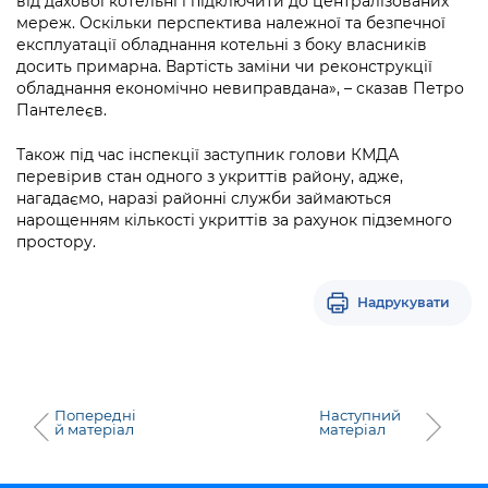
від дахової котельні і підключити до централізованих
мереж. Оскільки перспектива належної та безпечної
експлуатації обладнання котельні з боку власників
досить примарна. Вартість заміни чи реконструкції
обладнання економічно невиправдана», – сказав Петро
Пантелеєв.
Також під час інспекції заступник голови КМДА
перевірив стан одного з укриттів району, адже,
нагадаємо, наразі районні служби займаються
нарощенням кількості укриттів за рахунок підземного
простору.
Надрукувати
Попередні
Наступний
й матеріал
матеріал