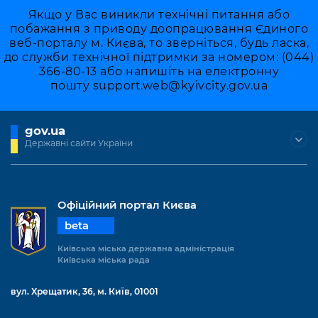
Якщо у Вас виникли технічні питання або
побажання з приводу доопрацювання Єдиного
веб-порталу м. Києва, то зверніться, будь ласка,
до служби технічної підтримки за номером: (044)
366-80-13 або напишіть на електронну
пошту
support.web@kyivcity.gov.ua
gov.ua
Державні сайти України
Офіційний портал Києва
beta
Київська міська державна адміністрація
Київська міська рада
вул. Хрещатик, 36, м. Київ, 01001