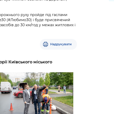
орожнього руху пройде під гаслами
ve30 (#Любимо30) і буде присвячений
асобів до 30 км/год у межах житлових і
Надрукувати
рії Київського міського