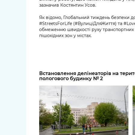
зазначив Костянтин Усов.
Як відомо, Глобальний тиждень безпеки д
#StreetsForLife (#ВулиціДляЖиття) та #Lo
обмеженню швидкості руху транспортних з
пішохідних зон у містах.
Встановлення делінеаторів на терито
пологового будинку № 2