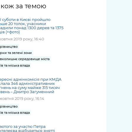
жет
Річні звіти
Києва
журналіст
міській військовій
coverage
акож за темою
Портал послуг
док
и та
ський
адміністрації
of
нтр
Гендерна політика
Публічні
рження
и від
запит /
hospitals
ї суботи в Києві пройшло
Міський застосунок Київ
дашборди
ь, дій чи
 /
«Ініціатива
Submitting
ьше 20 толок, учасники
at work
Безбар'єрність
Цифровий
адили понад 1300 дерев та 1375
яльності
ribe
«Партнерство
a media
under
ів (+фото)
рядників
«Відкритий Уряд» –
request
martial law
жовтня 2019 року, 16:40
Київська міська військова
Важливе під час
мації
unce
місцевий рівень»
адміністрація
воєнного стану
рівництво
s
Контакти
рки та зелені зони
 про
Важливе під час
the
для медіа
вколишнє середовище міста
цювання
воєнного стану
/ Contacts
їв та міська влада
ів на
for mass
чну
media
ересні адмінкомісія при КМДА
рмацію
лала 346 адміністративних
гнень на суму майже 315 тисяч
вень – Дмитро Загуменний
жовтня 2019 року, 16:14
рівництво
їв та міська влада
лютого за участю Петра
телеєва відбудеться знятті