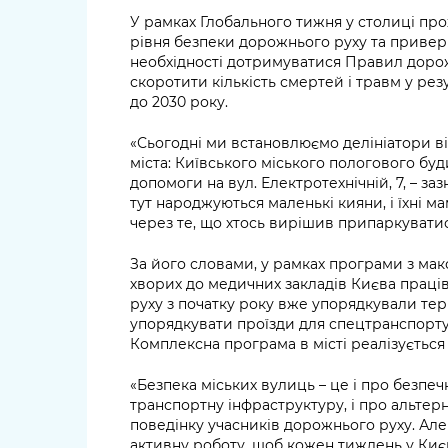
У рамках Глобального тижня у столиці пр
рівня безпеки дорожнього руху та привер
необхідності дотримуватися Правил дорожн
скоротити кількість смертей і травм у ре
до 2030 року.
«Сьогодні ми встановлюємо делініатори ві
міста: Київського міського пологового бу
допомоги на вул. Електротехнічній, 7, – з
тут народжуються маленькі кияни, і їхні м
через те, що хтось вирішив припаркувати
За його словами, у рамках програми з м
хворих до медичних закладів Києва праці
руху з початку року вже упорядкували тери
упорядкувати проїзди для спецтранспорту
Комплексна програма в місті реалізується
«Безпека міських вулиць – це і про безпеч
транспортну інфраструктуру, і про альтер
поведінку учасників дорожнього руху. Ал
активну роботу, щоб кожен тиждень у Києв