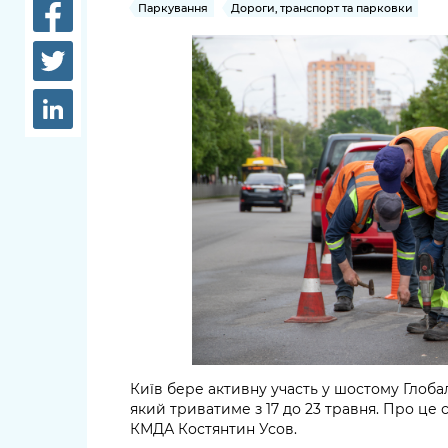
довідки
Паркування
Дороги, транспорт та парковки
Структура
Лікарні 
Рішення та розпорядження
Освіта та
Проєкти розпоряджень, що
заклади
перебувають на погодженні
КМВА
Дороги, 
парковки
Навколи
середови
Київ бере активну участь у шостому Глоб
який триватиме з 17 до 23 травня. Про це
КМДА Костянтин Усов.