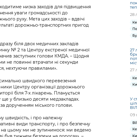
пок
оходитиме низка заходів для підвищення
те
нення уваги громадськості до
28 
ього руху. Мета цих заходів – вдвічі
Ке
зультаті дорожньо-транспортних пригод
По
Бу
дразу біля двох медичних закладів
динку № 2 та Центру екстреної медичної
27 
бри
азначив заступник голови КМДА. – Щодня
пот
ами не повинні втрачати ні секунди
міс
ся, нехтуючи правилами».
27 
Ке
аксимально швидкого перевезення
Ки
вники Центру організації дорожнього
торії біля 7-х лікарень. Планується
 ще у близько десяти медзакладах.
У с
ціл
 за дорученням міського голови.
ВІЛ
09 
ну швидкість, і про належну
ВІ
нативні види транспорту, і про безпечну
Ке
е на цьому ми не зупинимося: ми ведемо
і був тижнем безпеки на дорогах», –
Ки