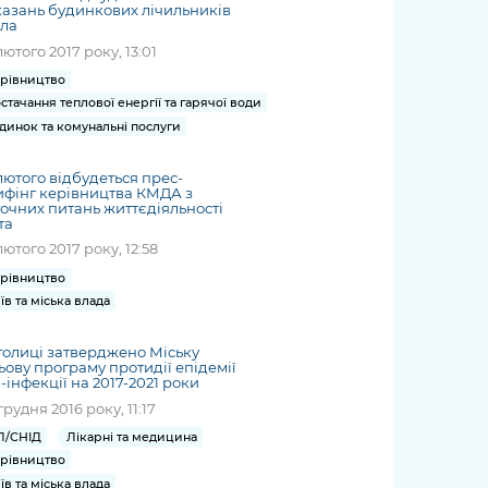
азань будинкових лічильників
пла
лютого 2017 року, 13:01
рівництво
стачання теплової енергії та гарячої води
динок та комунальні послуги
лютого відбудеться прес-
фінг керівництва КМДА з
очних питань життєдіяльності
та
лютого 2017 року, 12:58
рівництво
їв та міська влада
толиці затверджено Міську
ьову програму протидії епідемії
-інфекції на 2017-2021 роки
грудня 2016 року, 11:17
Л/СНІД
Лікарні та медицина
рівництво
їв та міська влада