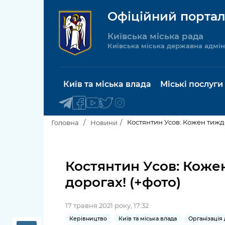
Офіційний портал
Київська міська рада
Київська міська державна адмін
Київ та міська влада
Міські послуги
Костянтин Усов: Кожен тижде
Головна
Новини
Київський міський голова
Будинок 
послуги
Костянтин Усов: Коже
Київська міська рада
дорогах! (+фото)
Пільги, су
Про Київ
соціальн
17 травня 2021 року, 17:32
Керівництво КМДА
Паспорт, 
Керівництво
Київ та міська влада
Організація