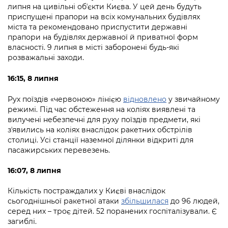
липня на цивільні обʼєкти Києва. У цей день будуть
приспущені прапори на всіх комунальних будівлях
міста та рекомендовано приспустити державні
прапори на будівлях державної й приватної форм
власності. 9 липня в місті заборонені будь-які
розважальні заходи.
16:15, 8 липня
Рух поїздів «червоною» лінією
відновлено
у звичайному
режимі.
Під час обстеження на коліях виявлені та
вилучені небезпечні для руху поїздів предмети, які
зʼявились на коліях внаслідок ракетних обстрілів
столиці.
Усі станції наземної ділянки відкриті для
пасажирських перевезень.
16:07, 8 липня
Кількість постраждалих у Києві внаслідок
сьогоднішньої ракетної атаки
збільшилася
до 96 людей,
серед них – троє дітей. 52 поранених госпіталізували. Є
загиблі.