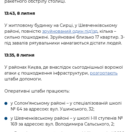
ракетного обстрілу столиці.
13:43, 8 липня
У житловому будинку на Сирці, у Шевченківському
районі, повністю
зруйнований один підʼїзд
, кілька –
сильно пошкоджені. Зруйновані близько 17 квартир. З-
під завалів рятувальники намагаються дістати людей.
13:35, 8 липня
У районах Києва, де внаслідок сьогоднішньої ворожої
атаки є пошкодження інфраструктури,
розгортають
штаби допомоги.
Оперативні штаби працюють:
у Солом’янському районі – у спеціалізованій школі
№ 64 за адресою: вул. Ушинського, 32;
у Шевченківському районі – у школі І-ІІІ ступенів №
169 за адресою: вул. Володимира Сальського, 2;