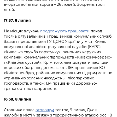
вчорашньої атаки ворога – 26 людей. Зокрема, троє
дітей.
17:37, 8 липня
На місцях влучань
продовжують працювати
понад
тисяча рятувальників і працівників комунальних служб.
Задіяні представники ГУ ДСНС України у місті Києві,
комунальної аварійно-рятувальної служби (КАРС)
«Київська служба порятунку», районних керуючих
компаній, комунальних підприємств «Київкомунсервіс»
і «Київблагоустрій». Крім того, ліквідовувати наслідки
ворожих обстрілів допомагають 166 працівників КО
«Київзеленбуд», районних комунальних підприємств по
утриманню зелених насаджень і лісопаркових
господарств, а також 134 працівники дорожньо-
транспортних підприємств.
16:58, 8 липня
Столична влада
оголошує
завтра, 9 липня, Днем
жалоби в місті у звʼязку з терористичною атакою росії 8