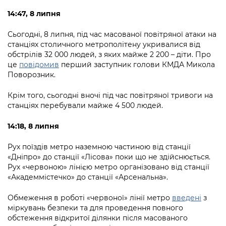
14:47, 8 липня
Сьогодні, 8 липня, під час масованої повітряної атаки на
станціях столичного метрополітену укривалися від
обстрілів 32 000 людей, з яких майже 2 200 – діти. Про
це
повідомив
перший заступник голови КМДА Микола
Поворозник.
Крім того, сьогодні вночі під час повітряної тривоги на
станціях перебували майже 4 500 людей.
14:18, 8 липня
Рух поїздів метро наземною частиною від станції
«Дніпро» до станції «Лісова» поки що не здійснюється.
Рух «червоною» лінією метро організовано від станції
«Академмістечко» до станції «Арсенальна».
Обмеження в роботі «червоної» лінії метро
введені
з
міркувань безпеки та для проведення повного
обстеження відкритої ділянки після масованого