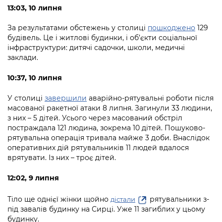
Підприємства, установи, організації
Уряд» – місцевий рівень»
13:03, 10 липня
Про відкриті дані
Портал Захисників та Захисниць
Kyiv International Relations
За результатами обстежень у столиці
пошкоджено
129
Важливе під час воєнного стану
Портал даних Києва
Безбар'єрність
будівель. Це і житлові будинки, і об’єкти соціальної
Річні звіти
інфраструктури: дитячі садочки, школи, медичні
Публічні дашборди
Портал послуг
заклади.
Гендерна політика
Міський застосунок Київ Цифровий
10:37, 10 липня
Безбар'єрність
Важливе під час воєнного стану
У столиці
завершили
аварійно-рятувальні роботи після
Київська міська військова адміністрація
масованої ракетної атаки 8 липня. Загинули 33 людини,
з них – 5 дітей.
Усього через масований обстріл
постраждала 121 людина, зокрема 10 дітей.
Пошуково-
рятувальна операція тривала майже 3 доби. Внаслідок
оперативних дій рятувальників 11 людей вдалося
врятувати. Із них – троє дітей.
12:02, 9 липня
Тіло ще однієї жінки щойно
рятувальники з-
дістали
під завалів будинку на Сирці. Уже 11 загиблих у цьому
будинку.