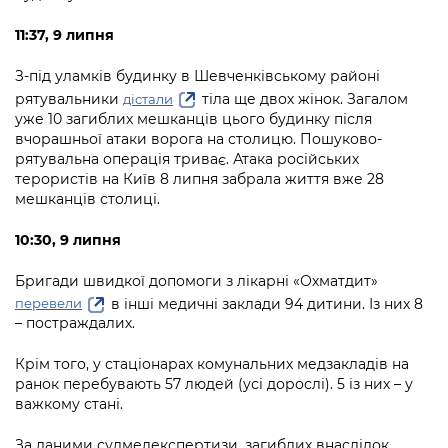
11:37, 9 липня
З-під уламків будинку в Шевченківському районі
рятувальники
тіла ще двох жінок. Загалом
дістали
уже 10 загиблих мешканців цього будинку після
вчорашньої атаки ворога на столицю. Пошуково-
рятувальна операція триває. Атака російських
терористів на Київ 8 липня забрала життя вже 28
мешканців столиці.
10:30, 9 липня
Бригади швидкої допомоги з лікарні «Охматдит»
в інші медичні заклади 94 дитини. Із них 8
перевели
– постраждалих.
Крім того, у стаціонарах комунальних медзакладів на
ранок перебувають 57 людей (усі дорослі). 5 із них – у
важкому стані.
За даними судмедекспертизи, загиблих внаслідок