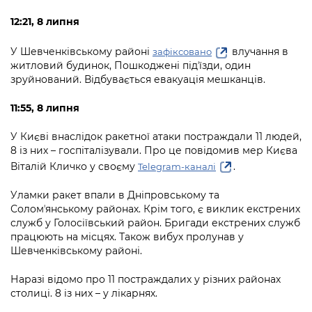
12:21, 8 липня
У Шевченківському районі
влучання в
зафіксовано
житловий будинок, Пошкоджені підʼїзди, один
зруйнований. Відбувається евакуація мешканців.
11:55, 8 липня
У Києві внаслідок ракетної атаки постраждали 11 людей,
8 із них – госпіталізували. Про це повідомив мер Києва
Віталій Кличко у своєму
.
Telegram-каналі
Уламки ракет впали в Дніпровському та
Соломʼянському районах. Крім того, є виклик екстрених
служб у Голосіївський район. Бригади екстрених служб
працюють на місцях. Також вибух пролунав у
Шевченківському районі.
Наразі відомо про 11 постраждалих у різних районах
столиці. 8 із них – у лікарнях.