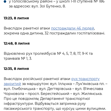
у Голосіївському районі – у школі І-ІІІ ступенів № 186
за адресою: вул. Зої Бутенко, 8.
13:23, 8 липня
Внаслідок ракетної атаки
постраждали 46 людей
,
зокрема одна дитина, 32 постраждалих госпіталізовані.
12:48, 8 липня
Відновлено рух тролейбусів № 4, 5, 7, 8, 17, 9-К та
трамваїв № 1, 3.
12:35, 8 липня
Внаслідок російської ракетної атаки
рух транспорту
закритий
за маршрутом: вул. Іллєнка – Лук’янівська пл. –
вул. Глибочицька – вул. Дегтярівська – вул. В'ячеслава
Чорновола – просп. Берестейський – вул. Жилянська.
Про це повідомляє Департамент транспортної
інфраструктури. Відбувається затримка руху
пасажирського транспорту, що курсує цими вулицями.