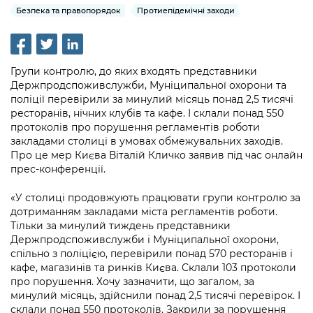
інформації
Рішення та розпорядження
Освіта та навчальні заклади
Безпека та правопорядок
Протиепідемічні заходи
Громадська експертиза
Медіагалерея
Інформація з обмеженим доступом
Портал Послуг
Проєкти розпоряджень, що
Дороги, транспорт та парковки
Громадський бюджет
Підписатися на новини та анонси від
перебувають на погодженні КМВА
Подати запит онлайн
КМДА / Subscribe to announcements
Навколишнє середовище міста
Групи контролю, до яких входять представники
Консультації з громадськістю
from the KCSA
Рішення Київради
Держпродспоживслужби, Муніципальної охорони та
Проекти нормативно-правових та
Містобудування та земельні ділянки
поліції перевірили за минулий місяць понад 2,5 тисячі
Громадська рада
інших актів
Порядок акредитації медіа /
Контактна інформація
ресторанів, нічних клубів та кафе. І склали понад 550
Accreditation process
протоколів про порушення регламентів роботи
Культура, спорт, дозвілля
Петиції
Нормативна база
закладами столиці в умовах обмежувальних заходів.
Графік роботи та прийому громадян
Подати журналістський запит /
Про це мер Києва Віталій Кличко заявив під час онлайн
Бізнес та ліцензування
Відкритий бюджет
Питання і відповіді про публічну
Submitting a media request
прес-конференції.
Вакансії
інформацію
Фінанси та бюджет
Контактний центр
Зйомки в лікарнях в умовах воєнного
«У столиці продовжують працювати групи контролю за
Статистика
Порядок оскарження рішень, дій чи
стану / Rules for media coverage of
дотриманням закладами міста регламентів роботи.
Безпека та правопорядок
Допомога учасникам АТО
бездіяльності розпорядників інформації
Тільки за минулий тиждень представники
hospitals at work under martial law
Звернення громадян
Держпродспоживслужби і Муніципальної охорони,
Ритуальні послуги
Рада з питань внутрішньо переміщених
Звіти про опрацювання запитів на
спільно з поліцією, перевірили понад 570 ресторанів і
Контакти для медіа / Contacts for mass
Регуляторна діяльність
осіб при Київській міській військовій
кафе, магазинів та ринків Києва. Склали 103 протоколи
публічну інформацію
media
Іноземцям / For foreigners
адміністрації
про порушення. Хочу зазначити, що загалом, за
Промисловість і наука Києва
минулий місяць, здійснили понад 2,5 тисячі перевірок. І
Інформація для споживачів
Пам'ятки культурної спадщини
«Ініціатива «Партнерство «Відкритий
склали понад 550 протоколів. Закрили за порушення