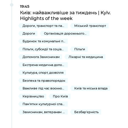
19:45
Київ: найважливіше за тиждень | Kyiv.
Highlights of the week
Дороги, транспорт та парковки
Міський транспорт
Дороги
Організація дорожнього руху
Будинок та комунальні послуги
Пільги, субсидії та соціальний захист
Пільги
Допомога Захисникам
Лікарні та медицина
Екстрена медична допомога
Культура, спорт, дозвілля
Безпека та правопорядок
Важливе під час воєнного стану
Київ та міська влада
Керівництво
Про Київ
Пам'ятки культурної спадщини
Захисникам, ветеранам та їхнім родинам
Безбар'єрність