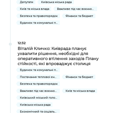
Депутати
Київська міська рада
Київ та міська влада
Важливе під час воєнного стану
Безпека та правопорядок
Фінанси та бюджет
Будинок та комунальні послуги
12:32
Віталій Кличко: Київрада планує
ухвалити рішення, необхідні для
оперативного втілення заходів Плану
стійкості, які впроваджує столиця
Будинок та комунальні послуги
Постачання теплової енергії та гарячої води
Фінанси та бюджет
Безпека та правопорядок
Важливе під час воєнного стану
Київ та міська влада
Київський міський голова
Київська міська рада
Економічний та соціальний розвиток