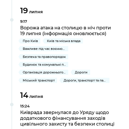
19
липня
9:17
Ворожа атака на столицю в ніч проти
19 липня (інформація оновлюється)
Про Київ
Київ та міська влада
Важливе під час воєнного стану
Безпека та правопорядок
Будинок та комунальні послуги
Організація дорожнього руху
Дороги
Міський транспорт
Дороги, транспорт та парковки
14
липня
15:24
Київрада звернулася до Уряду щодо
додаткового фінансування заходів
цивільного захисту та безпеки столиці