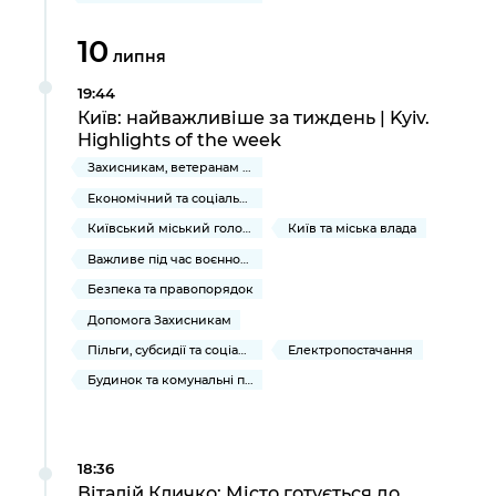
10
липня
19:44
Київ: найважливіше за тиждень | Kyiv.
Highlights of the week
Захисникам, ветеранам та їхнім родинам
Економічний та соціальний розвиток
Київський міський голова
Київ та міська влада
Важливе під час воєнного стану
Безпека та правопорядок
Допомога Захисникам
Пільги, субсидії та соціальний захист
Електропостачання
Будинок та комунальні послуги
18:36
Віталій Кличко: Місто готується до