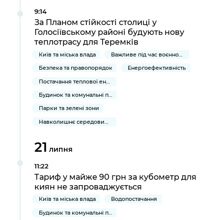
9:14
За Планом стійкості столиці у
Голосіївському районі будують нову
теплотрасу для Теремків
Київ та міська влада
Важливе під час воєнного стану
Безпека та правопорядок
Енергоефективність
Постачання теплової енергії та гарячої води
Будинок та комунальні послуги
Парки та зелені зони
Навколишнє середовище міста
21
липня
11:22
Тариф у майже 90 грн за кубометр для
киян не запроваджується
Київ та міська влада
Водопостачання
Будинок та комунальні послуги