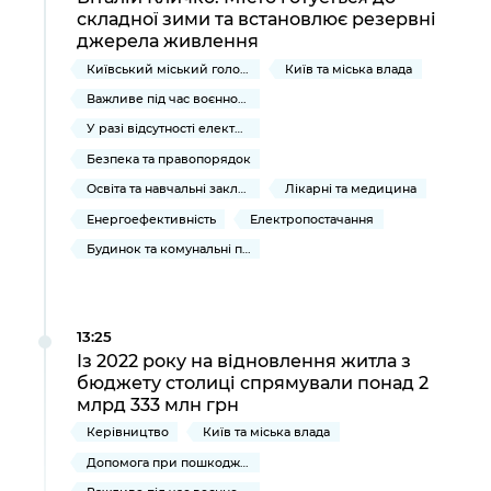
складної зими та встановлює резервні
джерела живлення
Київський міський голова
Київ та міська влада
Важливе під час воєнного стану
У разі відсутності електропостачання
Безпека та правопорядок
Освіта та навчальні заклади
Лікарні та медицина
Енергоефективність
Електропостачання
Будинок та комунальні послуги
13:25
Із 2022 року на відновлення житла з
бюджету столиці спрямували понад 2
млрд 333 млн грн
Керівництво
Київ та міська влада
Допомога при пошкодженні та знищенні нерухомого майна