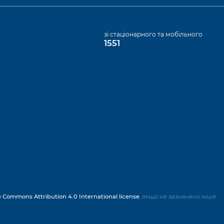
а
зі стаціонарного та мобільного
1551
e Commons Attribution 4.0 International license
, якщо не зазначено інше