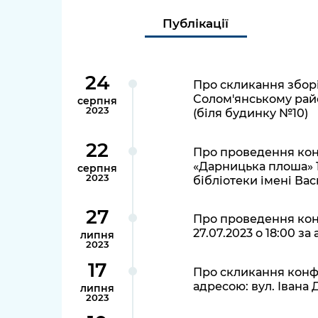
довідки
Структура
Публікації
Лікарні 
Рішення та розпорядження
Освіта та
24
Проєкти розпоряджень, що
заклади
Про скликання зборі
перебувають на погодженні
Солом'янському район
серпня
2023
КМВА
(біля будинку №10)
Дороги, 
парковки
22
Про проведення кон
Навколи
«Дарницька плоша» 13
серпня
середови
2023
бібліотеки імені Вас
27
Про проведення конф
27.07.2023 о 18:00 за
липня
2023
17
Про скликання конфе
адресою: вул. Івана 
липня
2023