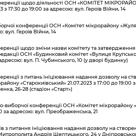
ференції щодо діяльності ОСН «КОМІТЕТ МІКРОРАЙ
з 17:30 до 19:00 за адресою: вул. Героїв Війни, 14
орчої конференції ОСН «Комітет мікрорайону «Жул
: вул. Героїв Війни, 14
еренції щодо зміни назви комітету та затвердження
едакції ОСН «Будинковий комітет «Вулиця Крупської
 адресою: вул. П. Чубинського, 10 (у дворі будинку)
ренції з питань ініціювання надання дозволу на ст
айону «Старокиївський» 21.07.2023 з 17:00 до 19:00 з
нка, 26-28 (стадіон «Старт»)
но-виборчої конференції ОСН «Комітет мікрорайону
:30 за адресою: вул. Преображенська, 21
в з питання ініціювання надання дозволу на створ
. Митрополита Андрія Шептицького, 24 у Дніпровсько