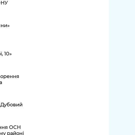
ОНУ
яни»
, 10»
ворення
а
 «Дубовий
ення ОСН
му районі