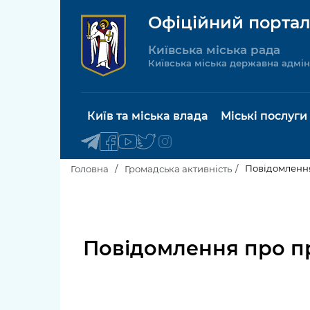
Офіційний портал
Київська міська рада
Київська міська державна адмін
Київ та міська влада
Міські послуги
Повідомлення
Головна
Громадська активність
Київський міський голова
Будинок 
послуги
Київська міська рада
Повідомлення про пр
Пільги, су
Про Київ
соціальн
Керівництво КМДА
Паспорт, 