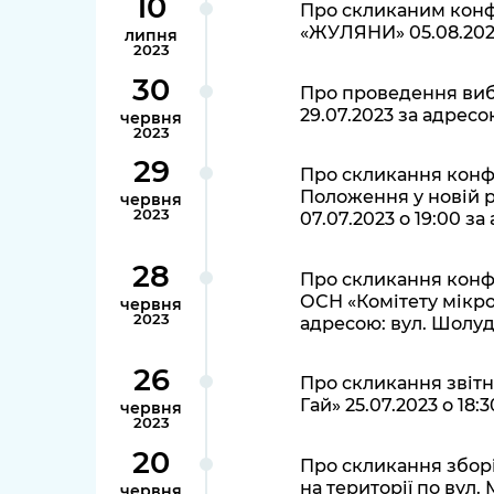
10
Про скликаним кон
«ЖУЛЯНИ» 05.08.2023 
липня
2023
30
Про проведення виб
29.07.2023 за адресою
червня
2023
29
Про скликання конф
Положення у новій р
червня
2023
07.07.2023 о 19:00 за
28
Про скликання конфе
ОСН «Комітету мікрор
червня
2023
адресою: вул. Шолуде
26
Про скликання звіт
Гай» 25.07.2023 о 18
червня
2023
20
Про скликання зборі
на території по вул
червня