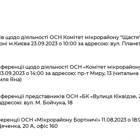
Громадська
Вакансії
Відкритий бюд
ся на
експертиза
Фінанси та бюджет
Інформація з
Поря
новин
Статистика
Контактний це
та медицина
обмеженим
оска
анонс
Громадський
Безпека та
доступом
рішен
КМДА
Звернення громадян
 навчальні
бюджет
правопорядок
безді
Subsc
в щодо діяльності ОСН Комітет мікрорайону "Щастя"
Подати запит
розпо
to
Регуляторна діяльність
Ритуальні послуги
і м.Києва 23.09.2023 о 10:00 за адресою: вул. Плане
онлайн
інфор
anno
транспорт та
ment
Іноземцям / For
Проекти
Звіти
from 
foreigners
нормативно-
опра
ференції щодо діяльності ОСН «Комітет мікрорайон
KCSA
шнє
правових та
.09.2023 о 14:00 за адресою: пр-т Миру, 13 (читальна
запит
ще міста
иля Яна)
інших актів
публі
інфо
еренції представників ОСН «БК «Вулиця Кіквідзе, 
 адресою: вул. М. Бойчука, 18
ренції ОСН «Мікрорайону Бортничі» 11.08.2023 о 18:
Дяченка, 20 А, офіс 160